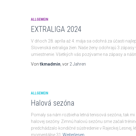
ALLGEMEIN
EXTRALIGA 2024
V dňoch 28. apríla až 4. mája sa odohrá za účasti naj
Slovenská extraliga žien. Naše ženy odohrajú 3 zápasy 
umiestnenie. Všetkých vás pozývame na zápasy a nášm
Von
tkmadmin
, vor
2 Jahren
ALLGEMEIN
Halová sezóna
Pomaly sa nám rozbieha letná tenisová sezóna, tak mi
halovej sezóny. Zimnú halovú sezónu sme začali tréni
predchádzalo kondičné sústredenie v Rajeckej Lesnej, k
momentálne 31
Weiterlesen…