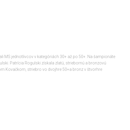
ali MS jednotlivcov v kategóriách 30+ až po 50+. Na šampionáte
lski. Patrícia Rogulski získala zlatú, striebornú a bronzovú
om Kovačkom, striebro vo dvojhre 50+a bronz v štvorhre