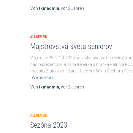
Von
tkmadmin
, vor
2 Jahren
ALLGEMEIN
Majstrovstvá sveta seniorov
V termíne 25.3.-1.4.2023 sa v Manavgate (Turecko) kon
nás reprezentovala naša trénerka a hráčka Patrícia Rogu
medailu Zlato v zmiešanej štvorhre 50+ s Čechom Petr
Weiterlesen…
Von
tkmadmin
, vor
2 Jahren
ALLGEMEIN
Sezóna 2023