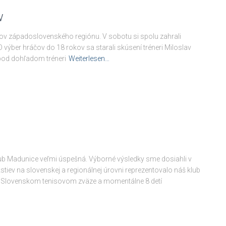
v
čov západoslovenského regiónu. V sobotu si spolu zahrali
O výber hráčov do 18 rokov sa starali skúsení tréneri Miloslav
 pod dohľadom tréneri
Weiterlesen…
ub Madunice veľmi úspešná. Výborné výsledky sme dosiahli v
žstiev na slovenskej a regionálnej úrovni reprezentovalo náš klub
 v Slovenskom tenisovom zväze a momentálne 8 detí