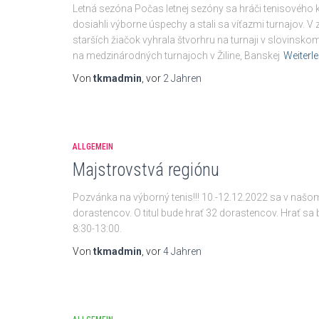
Letná sezóna Počas letnej sezóny sa hráči tenisového k
dosiahli výborne úspechy a stali sa víťazmi turnajov. V z
starších žiačok vyhrala štvorhru na turnaji v slovin
na medzinárodných turnajoch v Žiline, Banskej
Weiterl
Von
tkmadmin
, vor
2 Jahren
ALLGEMEIN
Majstrovstvá regiónu
Pozvánka na výborný tenis!!! 10.-12.12.2022 sa v naš
dorastencov. O titul bude hrať 32 dorastencov. Hrať sa
8:30-13:00.
Von
tkmadmin
, vor
4 Jahren