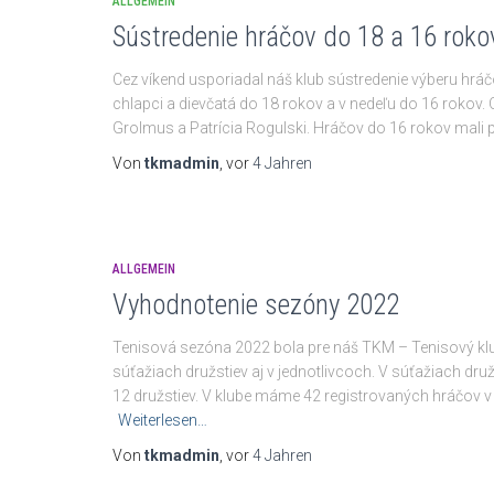
ALLGEMEIN
Sústredenie hráčov do 18 a 16 roko
Cez víkend usporiadal náš klub sústredenie výberu hrá
chlapci a dievčatá do 18 rokov a v nedeľu do 16 rokov. 
Grolmus a Patrícia Rogulski. Hráčov do 16 rokov mali
Von
tkmadmin
, vor
4 Jahren
ALLGEMEIN
Vyhodnotenie sezóny 2022
Tenisová sezóna 2022 bola pre náš TKM – Tenisový kl
súťažiach družstiev aj v jednotlivcoch. V súťažiach dru
12 družstiev. V klube máme 42 registrovaných hráčov
Weiterlesen…
Von
tkmadmin
, vor
4 Jahren