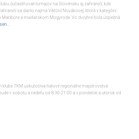
lubu zúčastňovali turnajov na Slovensku aj zahraničí, kde
ahraničí sa darilo najmä Viktórií Novákovej, ktorá v kategórií
skom Maribore a maďarskom Mogyrode. Vo dvojhre bola úspešná
esen…
om klube TKM uskutočnia halové regionálne majstrovstvá
 bude v sobotu a nedeľu od 8:30-21:00 a v pondelok a utorok od