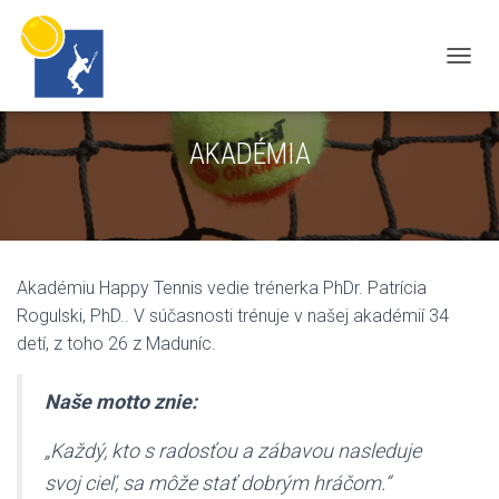
N
A
V
AKADÉMIA
I
G
A
T
I
Akadémiu Happy Tennis vedie trénerka PhDr. Patrícia
O
Rogulski, PhD.. V súčasnosti trénuje v našej akadémií 34
N
detí, z toho 26 z Maduníc.
U
M
Naše motto znie:
S
C
„Každý, kto s radosťou a zábavou nasleduje
H
svoj cieľ, sa môže stať dobrým hráčom.”
A