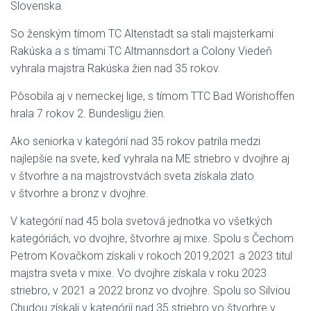
Slovenska.
So ženským tímom TC Altenstadt sa stali majsterkami
Rakúska a s tímami TC Altmannsdort a Colony Viedeň
vyhrala majstra Rakúska žien nad 35 rokov.
Pôsobila aj v nemeckej lige, s tímom TTC Bad Wörishoffen
hrala 7 rokov 2. Bundesligu žien.
Ako seniorka v kategórií nad 35 rokov patrila medzi
najlepšie na svete, keď vyhrala na ME striebro v dvojhre aj
v štvorhre a na majstrovstvách sveta získala zlato
v štvorhre a bronz v dvojhre.
V kategórií nad 45 bola svetová jednotka vo všetkých
kategóriách, vo dvojhre, štvorhre aj mixe. Spolu s Čechom
Petrom Kovačkom získali v rokoch 2019,2021 a 2023 titul
majstra sveta v mixe. Vo dvojhre získala v roku 2023
striebro, v 2021 a 2022 bronz vo dvojhre. Spolu so Silviou
Chudou získali v kategórií nad 35 striebro vo štvorhre v