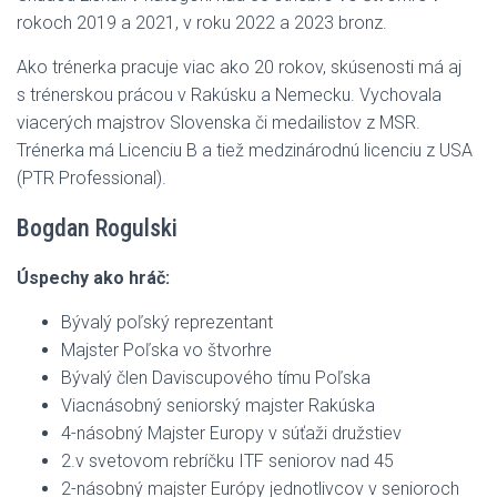
rokoch 2019 a 2021, v roku 2022 a 2023 bronz.
Ako trénerka pracuje viac ako 20 rokov, skúsenosti má aj
s trénerskou prácou v Rakúsku a Nemecku. Vychovala
viacerých majstrov Slovenska či medailistov z MSR.
Trénerka má Licenciu B a tiež medzinárodnú licenciu z USA
(PTR Professional).
Bogdan Rogulski
Úspechy ako hráč:
Bývalý poľský reprezentant
Majster Poľska vo štvorhre
Bývalý člen Daviscupového tímu Poľska
Viacnásobný seniorský majster Rakúska
4-násobný Majster Europy v súťaži družstiev
2.v svetovom rebríčku ITF seniorov nad 45
2-násobný majster Európy jednotlivcov v senioroch