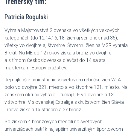
Trénerský tím:
Patricia Rogulski
Vyhrala Majstrovstvá Slovenska vo všetkých vekových
kategóriách (do 12,14,16, 18, žien aj senioriek nad 35),
všetky vo dvojhre aj štvorhre. Štvorhru žien na MSR vyhrala
8 krát. Na ME do 12 rokov získala bronz vo dvojhre
a s tímom Československa dievčat do 14 sa stali
majsterkami Európy družstiev.
Jej najlepšie umiestnenie v svetovom rebríčku žien WTA
bolo vo dvojhre 321. miesto a vo štvorhre 121. miesto. Na
ženskom okruhu vyhrala 1 turnaj ITF vo dvojhre a 13
v štvorhre. V slovenskej Extralige s družstvom žien Slávia
Trnava získala 1x striebro a 2x bronz.
So ziskom 4 bronzových medailí na svetových
univerziádach patrí k najlepším univerzitným športovcom