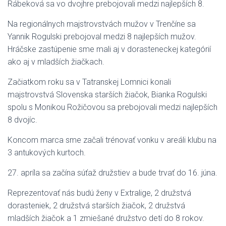
Rábeková sa vo dvojhre prebojovali medzi najlepších 8.
Na regionálnych majstrovstvách mužov v Trenčíne sa
Yannik Rogulski prebojoval medzi 8 najlepších mužov.
Hráčske zastúpenie sme mali aj v dorasteneckej kategórií
ako aj v mladších žiačkach.
Začiatkom roku sa v Tatranskej Lomnici konali
majstrovstvá Slovenska starších žiačok, Bianka Rogulski
spolu s Monikou Rožičovou sa prebojovali medzi najlepších
8 dvojíc.
Koncom marca sme začali trénovať vonku v areáli klubu na
3 antukových kurtoch.
27. apríla sa začína súťaž družstiev a bude trvať do 16. júna.
Reprezentovať nás budú ženy v Extralige, 2 družstvá
dorasteniek, 2 družstvá starších žiačok, 2 družstvá
mladších žiačok a 1 zmiešané družstvo detí do 8 rokov.