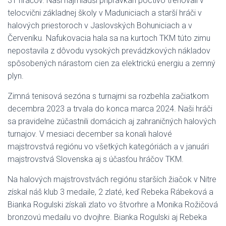
31 hráčov. Naši najmladší prípravkári poctivo trénovali v
L
telocvični základnej školy v Maduniciach a starší hráči v
T
halových priestoroch
v Jaslovských Bohuniciach a v
E
Červeníku. Nafukovacia hala sa na kurtoch TKM túto zimu
N
nepostavila z dôvodu vysokých prevádzkových nákladov
spôsobených nárastom cien za elektrickú energiu a zemný
plyn.
Zimná tenisová sezóna s turnajmi sa rozbehla začiatkom
decembra 2023 a trvala do konca marca 2024. Naši hráči
sa pravidelne zúčastnili domácich aj zahraničných halových
turnajov. V mesiaci december sa konali halové
majstrovstvá regiónu vo všetkých kategóriách a v januári
majstrovstvá Slovenska aj s účasťou hráčov TKM.
Na halových majstrovstvách regiónu starších žiačok v Nitre
získal náš klub 3 medaile, 2 zlaté, keď Rebeka Rábeková a
Bianka Rogulski získali zlato vo štvorhre a Monika Rožičová
bronzovú medailu vo dvojhre. Bianka Rogulski aj Rebeka