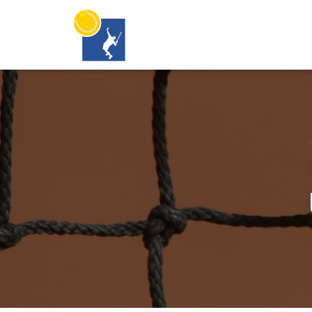
15.9. sa naše zmiešané družstvo do 8 rokov zúčastnilo majstrov
Kapitánom družstva bol Michal Lukačovič. Gratulujeme a veľmi sa teší