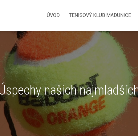
stiev regiónu a obsadilo krásne 3. miesto. Družstvo hralo v zložení S
me z výsledkov našich najmladších hráčov
ÚVOD
TENISOVÝ KLUB MADUNICE
Úspechy našich najmladšíc