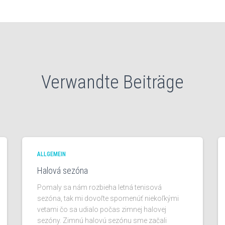
Verwandte Beiträge
ALLGEMEIN
Halová sezóna
Pomaly sa nám rozbieha letná tenisová
sezóna, tak mi dovoľte spomenúť niekoľkými
vetami čo sa udialo počas zimnej halovej
sezóny. Zimnú halovú sezónu sme začali