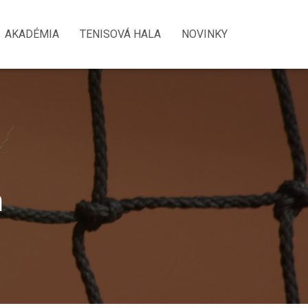
ofia Polačiková, Damián Demeš, Šimon Heteš a Tereza Borovská.
AKADÉMIA
TENISOVÁ HALA
NOVINKY
h