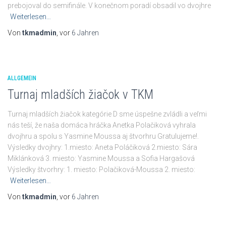
prebojoval do semifinále. V konečnom poradí obsadil vo dvojhre
Weiterlesen…
Von
tkmadmin
, vor
6 Jahren
ALLGEMEIN
Turnaj mladších žiačok v TKM
Turnaj mladších žiačok kategórie D sme úspešne zvládli a veľmi
nás teší, že naša domáca hráčka Anetka Polačiková vyhrala
dvojhru a spolu s Yasmine Moussa aj štvorhru Gratulujeme!.
Výsledky dvojhry: 1.miesto: Aneta Poláčiková 2.miesto: Sára
Miklánková 3. miesto: Yasmine Moussa a Sofia Hargašová
Výsledky štvorhry: 1. miesto: Polačiková-Moussa 2. miesto:
Weiterlesen…
Von
tkmadmin
, vor
6 Jahren