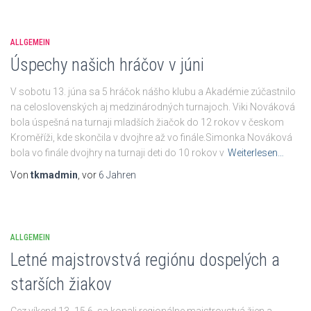
ALLGEMEIN
Úspechy našich hráčov v júni
V sobotu 13. júna sa 5 hráčok nášho klubu a Akadémie zúčastnilo
na celoslovenských aj medzinárodných turnajoch. Viki Nováková
bola úspešná na turnaji mladších žiačok do 12 rokov v českom
Kroměříži, kde skončila v dvojhre až vo finále.Simonka Nováková
bola vo finále dvojhry na turnaji deti do 10 rokov v
Weiterlesen…
Von
tkmadmin
, vor
6 Jahren
ALLGEMEIN
Letné majstrovstvá regiónu dospelých a
starších žiakov