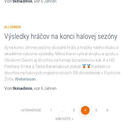
Von
tkmadmin
, vor
6 Jahren
ALLGEMEIN
Výsledky hráčov na konci halovej sezóny
Aj na konci zimnej sezóny dosiahli hráči a hráčky nášho klubu a
akadémie výborne výsledky. Miloš Karol vyhral dvojhu a spolu s
Oliverom Daom aj štvorhru na turnaji dorastencov kat. A v HS
Piešťany Emka a Terka Baraniakové získali
medaile vo
štvorhre na halových majstrovstvách SR dorasteniek v Púchove
Žofia
Weiterlesen…
Von
tkmadmin
, vor
6 Jahren
Seitennummerierung
VORHERIGE
1
…
3
4
5
6
NÄCHSTE
der