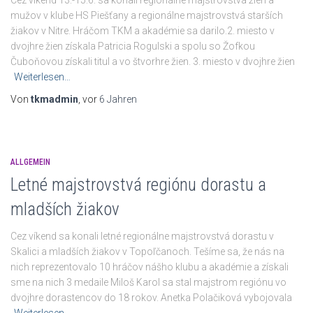
Cez víkend 13.-15.6. sa konali regionálne majstrovstvá žien a
mužov v klube HS Piešťany a regionálne majstrovstvá starších
žiakov v Nitre. Hráčom TKM a akadémie sa darilo.2. miesto v
dvojhre žien získala Patricia Rogulski a spolu so Žofkou
Čuboňovou získali titul a vo štvorhre žien. 3. miesto v dvojhre žien
Weiterlesen…
Von
tkmadmin
, vor
6 Jahren
ALLGEMEIN
Letné majstrovstvá regiónu dorastu a
mladších žiakov
Cez víkend sa konali letné regionálne majstrovstvá dorastu v
Skalici a mladších žiakov v Topoľčanoch. Tešíme sa, že nás na
nich reprezentovalo 10 hráčov nášho klubu a akadémie a získali
sme na nich 3 medaile Miloš Karol sa stal majstrom regiónu vo
dvojhre dorastencov do 18 rokov. Anetka Polačiková vybojovala