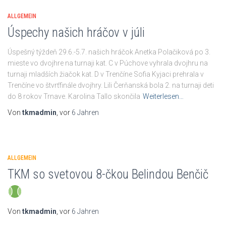
ALLGEMEIN
Úspechy našich hráčov v júli
Úspešný týždeň 29.6.-5.7. našich hráčok Anetka Polačiková po 3.
mieste vo dvojhre na turnaji kat. C v Púchove vyhrala dvojhru na
turnaji mladších žiačok kat. D v Trenčíne Sofia Kyjaci prehrala v
Trenčíne vo štvrťfinále dvojhry. Lili Čerňanská bola 2. na turnaji deti
do 8 rokov Trnave. Karolina Tallo skončila
Weiterlesen…
Von
tkmadmin
, vor
6 Jahren
ALLGEMEIN
TKM so svetovou 8-čkou Belindou Benčič
Von
tkmadmin
, vor
6 Jahren