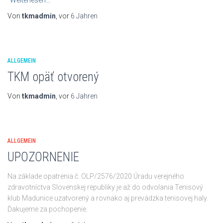
Weiterlesen…
Von
tkmadmin
, vor
6 Jahren
ALLGEMEIN
TKM opäť otvorený
Von
tkmadmin
, vor
6 Jahren
ALLGEMEIN
UPOZORNENIE
Na základe opatrenia č. OLP/2576/2020 Úradu verejného
zdravotníctva Slovenskej republiky je až do odvolania Tenisový
klub Madunice uzatvorený a rovnako aj prevádzka tenisovej haly.
Ďakujeme za pochopenie.