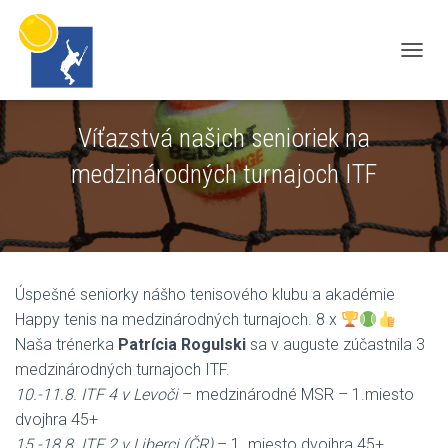
N
A
V
Víťazstvá našich senioriek na
I
medzinárodných turnajoch ITF
G
A
T
I
O
N
Úspešné seniorky nášho tenisového klubu a akadémie
U
Happy tenis na medzinárodných turnajoch. 8 x
M
Naša trénerka
Patrícia Rogulski
sa v auguste zúčastnila 3
S
medzinárodných turnajoch ITF.
C
10.-11.8. ITF 4 v Levoči
– medzinárodné MSR – 1.miesto
H
dvojhra 45+
A
15.-18.8. ITF 2 v Liberci (ČR)
– 1. miesto dvojhra 45+