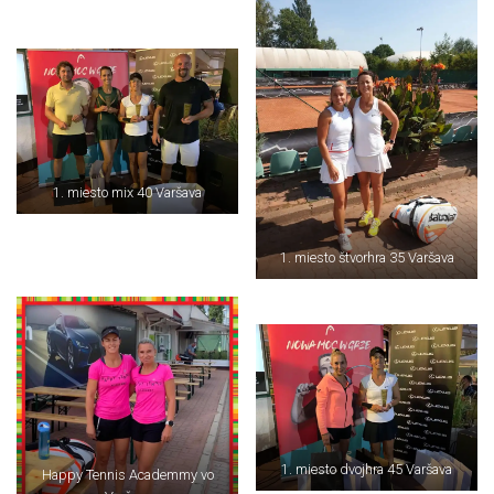
1. miesto mix 40 Varšava
1. miesto štvorhra 35 Varšava
1. miesto dvojhra 45 Varšava
Happy Tennis Academmy vo