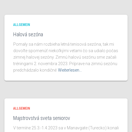
ALLGEMEIN
Halová sezóna
Pomaly sa nám rozbieha letná tenisová sezóna, tak mi
dovoľte spomenúť niekoľkými vetami čo sa udialo počas
zimnej halovej sezóny. Zimnú halovú sezónu sme začali
tréningami 2. novembra 2023. Príprave na zimnú sezónu
predchádzalo kondičné
Weiterlesen…
ALLGEMEIN
Majstrovstvá sveta seniorov
V termíne 25.3.-1.4.2023 sa v Manavgate (Turecko) konali