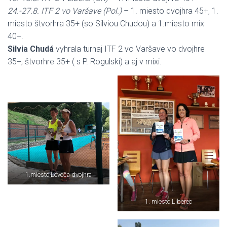
L
24.-27.8. ITF 2 vo Varšave (Pol.)
– 1. miesto dvojhra 45+, 1.
T
miesto štvorhra 35+ (so Silviou Chudou) a 1.miesto mix
E
40+.
N
Silvia Chudá
vyhrala turnaj ITF 2 vo Varšave vo dvojhre
35+, štvorhre 35+ ( s P. Rogulski) a aj v mixi.
1.miesto Levoča dvojhra
1. miesto Liberec